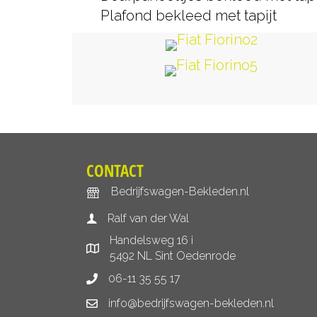
Plafond bekleed met tapijt
CONTACT
Bedrijfswagen-Bekleden.nl
Ralf van der Wal
Handelsweg 16 i
5492 NL Sint Oedenrode
06-11 35 55 17
info@bedrijfswagen-bekleden.nl