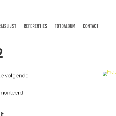
RIJSLIJST
REFERENTIES
FOTOALBUM
CONTACT
2
de volgende
emonteerd
jt