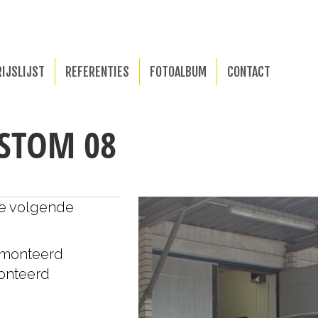
RIJSLIJST
REFERENTIES
FOTOALBUM
CONTACT
USTOM 08
de volgende
emonteerd
onteerd