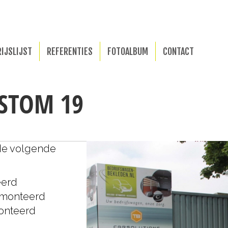
RIJSLIJST
REFERENTIES
FOTOALBUM
CONTACT
USTOM 19
de volgende
eerd
emonteerd
onteerd