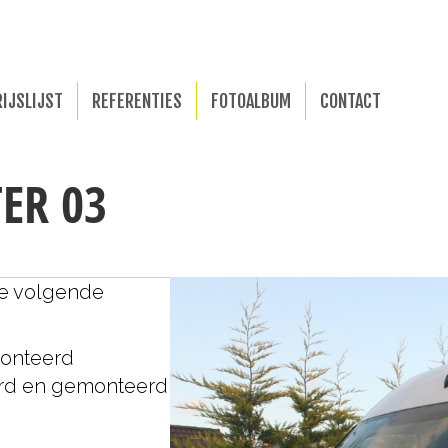
RIJSLIJST
REFERENTIES
FOTOALBUM
CONTACT
ER 03
de volgende
monteerd
erd en gemonteerd