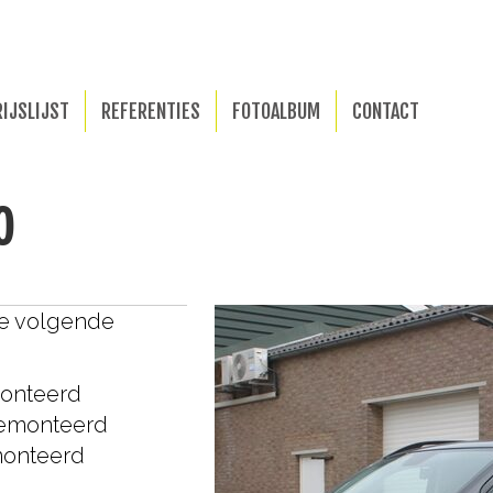
RIJSLIJST
REFERENTIES
FOTOALBUM
CONTACT
0
de volgende
monteerd
gemonteerd
emonteerd