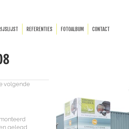
RIJSLIJST
REFERENTIES
FOTOALBUM
CONTACT
08
de volgende
emonteerd
 en gelegd