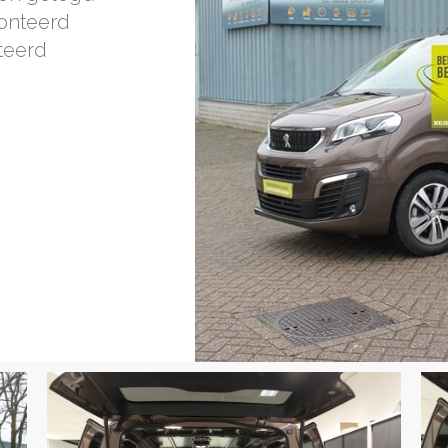
onteerd
teerd