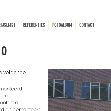
RIJSLIJST
REFERENTIES
FOTOALBUM
CONTACT
10
de volgende
emonteerd
eerd
monteerd
erd en gemonteerd