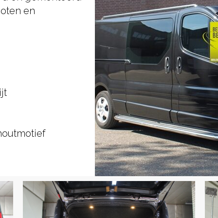
poten en
jt
houtmotief