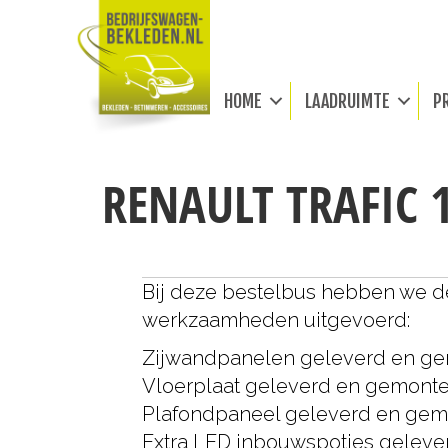
HOME
LAADRUIMTE
P
RENAULT TRAFIC 
Bij deze bestelbus hebben we 
werkzaamheden uitgevoerd:
Zijwandpanelen geleverd en g
Vloerplaat geleverd en gemont
Plafondpaneel geleverd en ge
Extra LED inbouwspotjes gelev