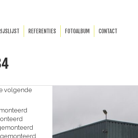
RIJSLIJST
REFERENTIES
FOTOALBUM
CONTACT
34
de volgende
emonteerd
monteerd
 gemonteerd
n gemonteerd