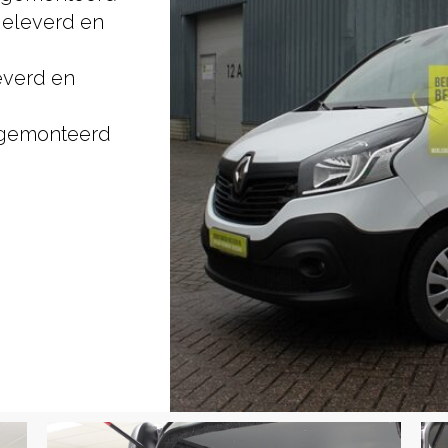
 geleverd en
everd en
 gemonteerd