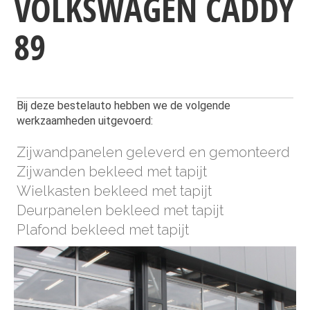
VOLKSWAGEN CADDY
89
Bij deze bestelauto hebben we de volgende
werkzaamheden uitgevoerd:
Zijwandpanelen geleverd en gemonteerd
Zijwanden bekleed met tapijt
Wielkasten bekleed met tapijt
Deurpanelen bekleed met tapijt
Plafond bekleed met tapijt